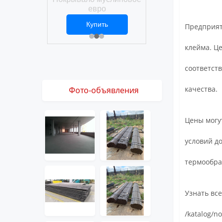
Покрывало вафел
ро
евро
ить
Купить
Купить
Предприят
1 ₽
2 469 ₽
3 061 ₽
клейма. Ц
соответст
качества.
Фото-объявления
Цены могут
условий д
термообра
Узнать вс
/katalog/n