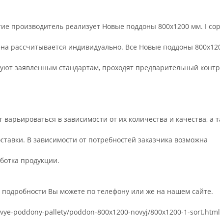
ьное
ие производитель реализует Новые поддоны 800х1200 мм. I сор
ена рассчитывается индивидуально. Все Новые поддоны 800х12
вуют заявленным стандартам, проходят предварительный конт
 варьироваться в зависимости от их количества и качества, а 
оставки. В зависимости от потребностей заказчика возможна
ботка продукции.
е подробности Вы можете по телефону или же на нашем сайте.
ovye-poddony-pallety/poddon-800x1200-novyj/800x1200-1-sort.htm