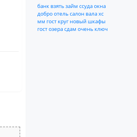
банк
взять
займ
ссуда
окна
добро
отель
салон
вала
хс
мм
гост
круг
новый
шкафы
гост
озера
сдам
очень
ключ