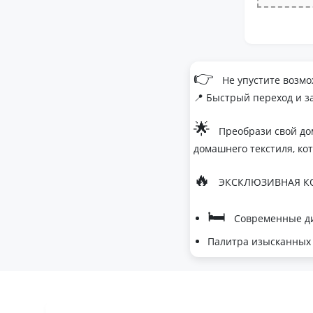
👉
Не упустите возмо
📍 Быстрый переход и з
🌟
Преобрази свой до
домашнего текстиля, ко
🔥
ЭКСКЛЮЗИВНАЯ КО
🛏
Современные ди
Палитра изысканных 
- Темно-серый дл
- Сиреневый для 
- Персиковый мус