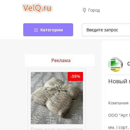
VelQ.ru
Город
Категории
Реклама
-50%
-55%
Новый п
Компания
ООО "Арт 
мм. I сорт
хлопковое
Покрывало муслиновое