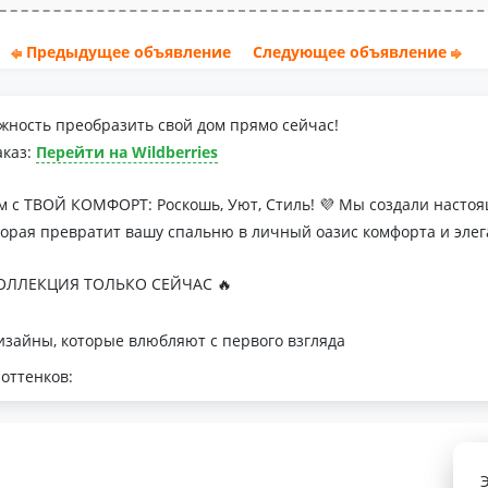
Предыдущее объявление
Следующее объявление
жность преобразить свой дом прямо сейчас!
аказ:
Перейти на Wildberries
м с ТВОЙ КОМФОРТ: Роскошь, Уют, Стиль! 💜 Мы создали наст
торая превратит вашу спальню в личный оазис комфорта и элег
ЛЛЕКЦИЯ ТОЛЬКО СЕЙЧАС 🔥
зайны, которые влюбляют с первого взгляда
оттенков:
я минималистичных интерьеров
романтичных натур
с для теплой атмосферы