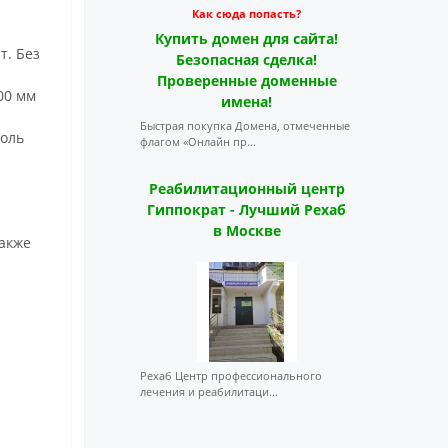
Как сюда попасть?
Купить домен для сайта!
т. Без
Безопасная сделка!
Проверенные доменные
00 мм
имена!
Быстрая покупка Домена, отмеченные
роль
флагом «Онлайн пр...
Реабилитационный центр
Гиппократ - Лучший Рехаб
в Москве
также
Рехаб Центр профессионального
лечения и реабилитаци...
l