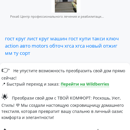
Рехаб Центр профессионального лечения и реабилитаци...
гост
круг
лист
круг
машин
гост
купи
такси
ключ
action
авто
motors
обточ
хгса
хгса
новый
отжиг
мм
ту
сорт
👉
Не упустите возможность преобразить свой дом прямо
сейчас!
📍 Быстрый переход и заказ:
Перейти на Wildberries
🌟
Преобрази свой дом с ТВОЙ КОМФОРТ: Роскошь, Уют,
Стиль! 💜 Мы создали настоящую сокровищницу домашнего
текстиля, которая превратит вашу спальню в личный оазис
комфорта и элегантности!