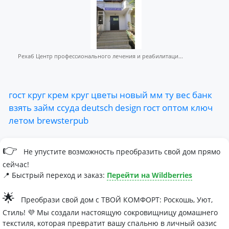
Рехаб Центр профессионального лечения и реабилитаци...
гост
круг
крем
круг
цветы
новый
мм
ту
вес
банк
взять
займ
ссуда
deutsch
design
гост
оптом
ключ
летом
brewsterpub
👉
Не упустите возможность преобразить свой дом прямо
сейчас!
📍 Быстрый переход и заказ:
Перейти на Wildberries
🌟
Преобрази свой дом с ТВОЙ КОМФОРТ: Роскошь, Уют,
Стиль! 💜 Мы создали настоящую сокровищницу домашнего
текстиля, которая превратит вашу спальню в личный оазис