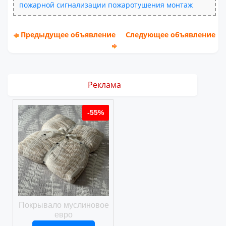
пожарной
сигнализации
пожаротушения
монтаж
Предыдущее объявление
Следующее объявление
Реклама
%
-55%
-55%
ое
Покрывало муслиновое
Покрывало вафельное
евро