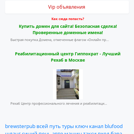
Vip объявления
Как сюда попасть?
Купить домен для сайта! Безопасная сделка!
Проверенные доменные имена!
Быстрая покупка Домена, отмеченные флагом «Онлайн пр...
Реабилитационный центр Гиппократ - Лучший
Рехаб в Москве
Рехаб Центр профессионального лечения и реабилитаци...
brewsterpub
всей
путь
туры
ключ
канал
blufood
шланг
синий
печь
авто
машин
такси
вход
бара