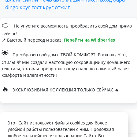
dingo
круг
гост
круг
отжиг
👉
Не упустите возможность преобразить свой дом прямо
сейчас!
📍 Быстрый переход и заказ:
Перейти на Wildberries
🌟
Преобрази свой дом с ТВОЙ КОМФОРТ: Роскошь, Уют,
Стиль! 💜 Мы создали настоящую сокровищницу домашнего
текстиля, которая превратит вашу спальню в личный оазис
комфорта и элегантности!
🔥
ЭКСКЛЮЗИВНАЯ КОЛЛЕКЦИЯ ТОЛЬКО СЕЙЧАС 🔥
🛏
Современные дизайны, которые влюбляют с первого
взгляда
Палитра изысканных оттенков:
Этот Сайт использует файлы cookies для более
удобной работы пользователей с ним. Продолжая
- Темно-серый для минималистичных интерьеров
любое дальнейшее использование Сайта, Вы