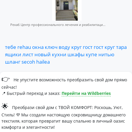
Рехаб Центр профессионального лечения и реабилитаци...
тебе
rehau
окна
ключ
воду
круг
гост
гост
круг
тара
ящики
лист
новый
кухни
шкафы
купе
нитью
шланг
secoh
hailea
👉
Не упустите возможность преобразить свой дом прямо
сейчас!
📍 Быстрый переход и заказ:
Перейти на Wildberries
🌟
Преобрази свой дом с ТВОЙ КОМФОРТ: Роскошь, Уют,
Стиль! 💜 Мы создали настоящую сокровищницу домашнего
текстиля, которая превратит вашу спальню в личный оазис
комфорта и элегантности!