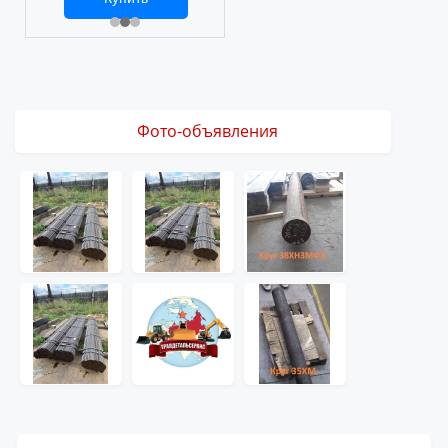
2 469 ₽
3 061 ₽
Фото-объявления