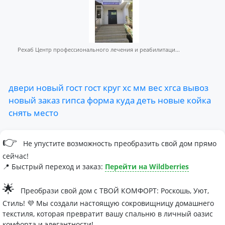
Рехаб Центр профессионального лечения и реабилитаци...
двери
новый
гост
гост
круг
хс
мм
вес
хгса
вывоз
новый
заказ
гипса
форма
куда
деть
новые
койка
снять
место
👉
Не упустите возможность преобразить свой дом прямо
сейчас!
📍 Быстрый переход и заказ:
Перейти на Wildberries
🌟
Преобрази свой дом с ТВОЙ КОМФОРТ: Роскошь, Уют,
Стиль! 💜 Мы создали настоящую сокровищницу домашнего
текстиля, которая превратит вашу спальню в личный оазис
комфорта и элегантности!