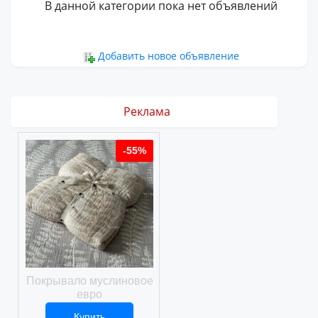
В данной категории пока нет объявлений
Добавить новое объявление
Реклама
%
-55%
-55%
ое
Покрывало муслиновое
Покрывало вафельное
евро
Купить
Купить