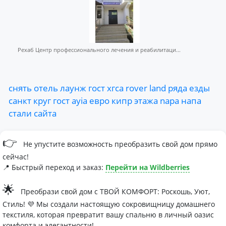
Рехаб Центр профессионального лечения и реабилитаци...
снять
отель
лаунж
гост
хгса
rover
land
ряда
езды
санкт
круг
гост
ayia
евро
кипр
этажа
napa
напа
стали
сайта
👉
Не упустите возможность преобразить свой дом прямо
сейчас!
📍 Быстрый переход и заказ:
Перейти на Wildberries
🌟
Преобрази свой дом с ТВОЙ КОМФОРТ: Роскошь, Уют,
Стиль! 💜 Мы создали настоящую сокровищницу домашнего
текстиля, которая превратит вашу спальню в личный оазис
комфорта и элегантности!