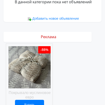
В данной категории пока нет объявлений
Добавить новое объявление
Реклама
%
-55%
-55%
ое
Покрывало муслиновое
Покрывало вафельное
евро
Купить
Купить