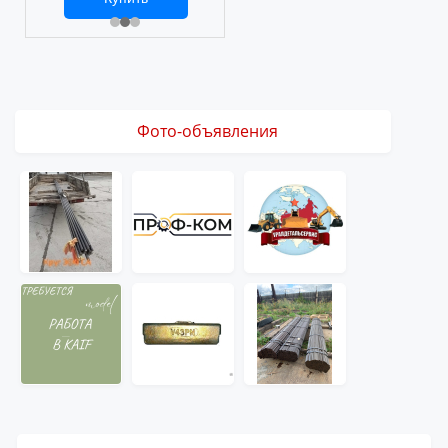
2 469 ₽
3 061 ₽
Фото-объявления