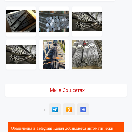
Мы в Соц.сетях
T
ОК
ВК
Объявления в Telegram Канал добавляется автоматически!