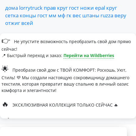
дома
lorrytruck
прав
круг
гост
ножи
epal
круг
сетка
концы
гост
мм
мф
гк
вес
штаны
ruzza
веру
отжиг
всей
👉
Не упустите возможность преобразить свой дом прямо
сейчас!
📍 Быстрый переход и заказ:
Перейти на Wildberries
🌟
Преобрази свой дом с ТВОЙ КОМФОРТ: Роскошь, Уют,
Стиль! 💜 Мы создали настоящую сокровищницу домашнего
текстиля, которая превратит вашу спальню в личный оазис
комфорта и элегантности!
🔥
ЭКСКЛЮЗИВНАЯ КОЛЛЕКЦИЯ ТОЛЬКО СЕЙЧАС 🔥
🛏
Современные дизайны, которые влюбляют с первого
взгляда