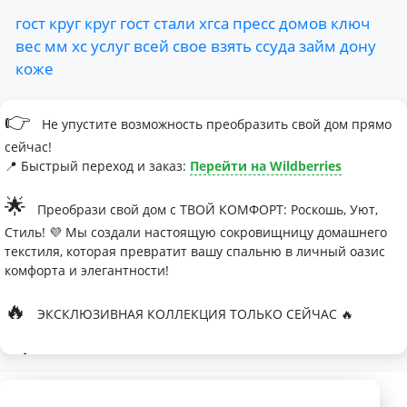
гост
круг
круг
гост
стали
хгса
пресс
домов
ключ
вес
мм
хс
услуг
всей
свое
взять
ссуда
займ
дону
коже
👉
Не упустите возможность преобразить свой дом прямо
сейчас!
📍 Быстрый переход и заказ:
Перейти на Wildberries
🌟
Преобрази свой дом с ТВОЙ КОМФОРТ: Роскошь, Уют,
Стиль! 💜 Мы создали настоящую сокровищницу домашнего
текстиля, которая превратит вашу спальню в личный оазис
комфорта и элегантности!
🔥
ЭКСКЛЮЗИВНАЯ КОЛЛЕКЦИЯ ТОЛЬКО СЕЙЧАС 🔥
🛏
Современные дизайны, которые влюбляют с первого
взгляда