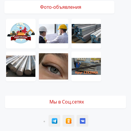
Фото-объявления
Мы в Соц.сетях
T
ОК
ВК