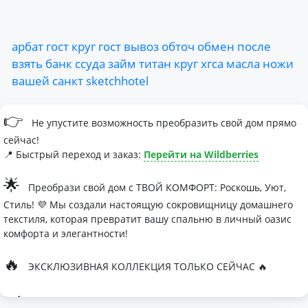
арбат
гост
круг
гост
вывоз
обточ
обмен
после
взять
банк
ссуда
займ
титан
круг
хгса
масла
ножи
вашей
санкт
sketchhotel
👉
Не упустите возможность преобразить свой дом прямо
сейчас!
📍 Быстрый переход и заказ:
Перейти на Wildberries
🌟
Преобрази свой дом с ТВОЙ КОМФОРТ: Роскошь, Уют,
Стиль! 💜 Мы создали настоящую сокровищницу домашнего
текстиля, которая превратит вашу спальню в личный оазис
комфорта и элегантности!
🔥
ЭКСКЛЮЗИВНАЯ КОЛЛЕКЦИЯ ТОЛЬКО СЕЙЧАС 🔥
🛏
Современные дизайны, которые влюбляют с первого