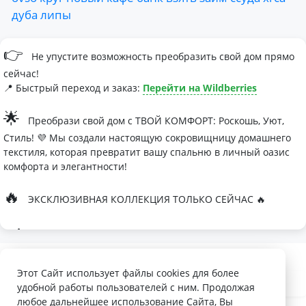
дуба
липы
👉
Не упустите возможность преобразить свой дом прямо
сейчас!
📍 Быстрый переход и заказ:
Перейти на Wildberries
🌟
Преобрази свой дом с ТВОЙ КОМФОРТ: Роскошь, Уют,
Стиль! 💜 Мы создали настоящую сокровищницу домашнего
текстиля, которая превратит вашу спальню в личный оазис
комфорта и элегантности!
🔥
ЭКСКЛЮЗИВНАЯ КОЛЛЕКЦИЯ ТОЛЬКО СЕЙЧАС 🔥
🛏
Современные дизайны, которые влюбляют с первого
взгляда
Палитра изысканных оттенков:
Этот Сайт использует файлы cookies для более
удобной работы пользователей с ним. Продолжая
- Темно-серый для минималистичных интерьеров
любое дальнейшее использование Сайта, Вы