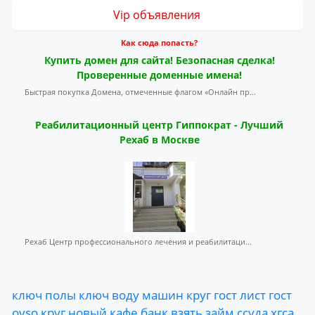
Vip объявления
Как сюда попасть?
Купить домен для сайта! Безопасная сделка!
Проверенные доменные имена!
Быстрая покупка Домена, отмеченные флагом «Онлайн пр...
Реабилитационный центр Гиппократ - Лучший
Рехаб в Москве
Рехаб Центр профессионального лечения и реабилитаци...
ключ
полы
ключ
воду
машин
круг
гост
лист
гост
ovso
круг
новый
кафе
банк
взять
займ
ссуда
хгса