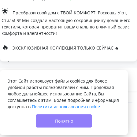
🌟
Преобрази свой дом с ТВОЙ КОМФОРТ: Роскошь, Уют,
Стиль! 💜 Мы создали настоящую сокровищницу домашнего
текстиля, которая превратит вашу спальню в личный оазис
комфорта и элегантности!
🔥
ЭКСКЛЮЗИВНАЯ КОЛЛЕКЦИЯ ТОЛЬКО СЕЙЧАС 🔥
🛏
Современные дизайны, которые влюбляют с первого
взгляда
Палитра изысканных оттенков:
Этот Сайт использует файлы cookies для более
удобной работы пользователей с ним. Продолжая
- Темно-серый для минималистичных интерьеров
любое дальнейшее использование Сайта, Вы
- Сиреневый для романтичных натур
соглашаетесь с этим. Более подробная информация
доступна в
Политики использования cookie
- Персиковый мусс для теплой атмосферы
© 2022 - 2026 Доска объявлений VELQ.RU
🌙
Шелковые одеяла Тусса - мечта о совершенном сне
Понятно
- Натуральный шелк