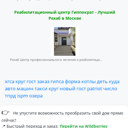
Реабилитационный центр Гиппократ - Лучший
Рехаб в Москве
Рехаб Центр профессионального лечения и реабилитаци...
хгса
круг
гост
заказ
гипса
форма
котлы
деть
куда
авто
машин
такси
круг
новый
гост
patriot
число
тпрд
ispm
озера
👉
Не упустите возможность преобразить свой дом прямо
сейчас!
📍 Быстрый переход и заказ:
Перейти на Wildberries