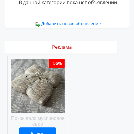
В данной категории пока нет объявлений
Добавить новое объявление
Реклама
%
-55%
-55%
ое
Покрывало муслиновое
Покрывало вафельное
евро
Купить
Купить