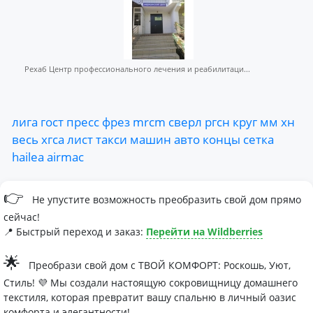
Рехаб Центр профессионального лечения и реабилитаци...
лига
гост
пресс
фрез
mrcm
сверл
ргсн
круг
мм
хн
весь
хгса
лист
такси
машин
авто
концы
сетка
hailea
airmac
👉
Не упустите возможность преобразить свой дом прямо
сейчас!
📍 Быстрый переход и заказ:
Перейти на Wildberries
🌟
Преобрази свой дом с ТВОЙ КОМФОРТ: Роскошь, Уют,
Стиль! 💜 Мы создали настоящую сокровищницу домашнего
текстиля, которая превратит вашу спальню в личный оазис
комфорта и элегантности!