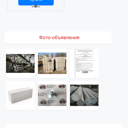
2 469 ₽
3 061 ₽
Фото-объявления