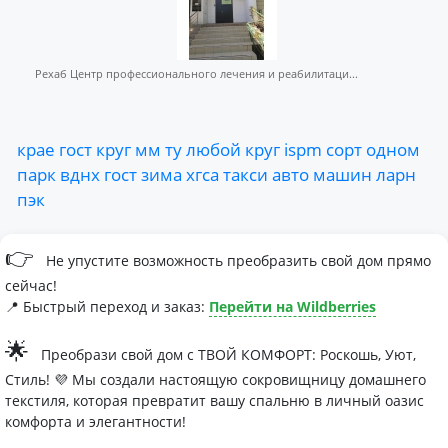
Рехаб Центр профессионального лечения и реабилитаци...
крае
гост
круг
мм
ту
любой
круг
ispm
сорт
одном
парк
вднх
гост
зима
хгса
такси
авто
машин
ларн
пэк
👉
Не упустите возможность преобразить свой дом прямо
сейчас!
📍 Быстрый переход и заказ:
Перейти на Wildberries
🌟
Преобрази свой дом с ТВОЙ КОМФОРТ: Роскошь, Уют,
Стиль! 💜 Мы создали настоящую сокровищницу домашнего
текстиля, которая превратит вашу спальню в личный оазис
комфорта и элегантности!