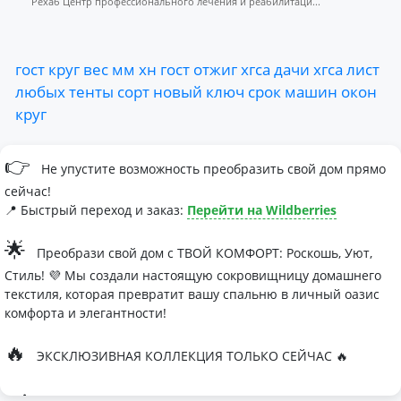
Рехаб Центр профессионального лечения и реабилитаци...
гост
круг
вес
мм
хн
гост
отжиг
хгса
дачи
хгса
лист
любых
тенты
сорт
новый
ключ
срок
машин
окон
круг
👉
Не упустите возможность преобразить свой дом прямо
сейчас!
📍 Быстрый переход и заказ:
Перейти на Wildberries
🌟
Преобрази свой дом с ТВОЙ КОМФОРТ: Роскошь, Уют,
Стиль! 💜 Мы создали настоящую сокровищницу домашнего
текстиля, которая превратит вашу спальню в личный оазис
комфорта и элегантности!
🔥
ЭКСКЛЮЗИВНАЯ КОЛЛЕКЦИЯ ТОЛЬКО СЕЙЧАС 🔥
🛏