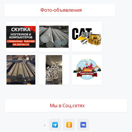
Фото-объявления
Мы в Соц.сетях
T
ОК
ВК