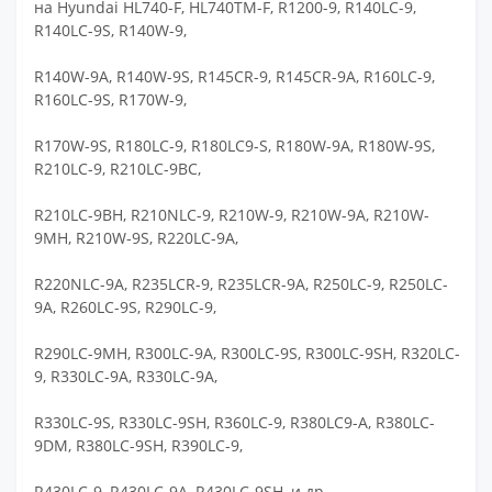
на Hyundai HL740-F, HL740TM-F, R1200-9, R140LC-9,
R140LC-9S, R140W-9,
R140W-9A, R140W-9S, R145CR-9, R145CR-9A, R160LC-9,
R160LC-9S, R170W-9,
R170W-9S, R180LC-9, R180LC9-S, R180W-9A, R180W-9S,
R210LC-9, R210LC-9BC,
R210LC-9BH, R210NLC-9, R210W-9, R210W-9A, R210W-
9MH, R210W-9S, R220LC-9A,
R220NLC-9A, R235LCR-9, R235LCR-9A, R250LC-9, R250LC-
9A, R260LC-9S, R290LC-9,
R290LC-9MH, R300LC-9A, R300LC-9S, R300LC-9SH, R320LC-
9, R330LC-9A, R330LC-9A,
R330LC-9S, R330LC-9SH, R360LC-9, R380LC9-A, R380LC-
9DM, R380LC-9SH, R390LC-9,
R430LC-9, R430LC-9A, R430LC-9SH, и др.