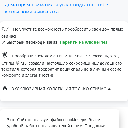
дома
прямо
зима
мяса
углях
виды
гост
тебе
котлы
лома
вывоз
хгса
👉
Не упустите возможность преобразить свой дом прямо
сейчас!
📍 Быстрый переход и заказ:
Перейти на Wildberries
🌟
Преобрази свой дом с ТВОЙ КОМФОРТ: Роскошь, Уют,
Стиль! 💜 Мы создали настоящую сокровищницу домашнего
текстиля, которая превратит вашу спальню в личный оазис
комфорта и элегантности!
🔥
ЭКСКЛЮЗИВНАЯ КОЛЛЕКЦИЯ ТОЛЬКО СЕЙЧАС 🔥
🛏
Современные дизайны, которые влюбляют с первого
взгляда
Палитра изысканных оттенков:
Этот Сайт использует файлы cookies для более
удобной работы пользователей с ним. Продолжая
- Темно-серый для минималистичных интерьеров