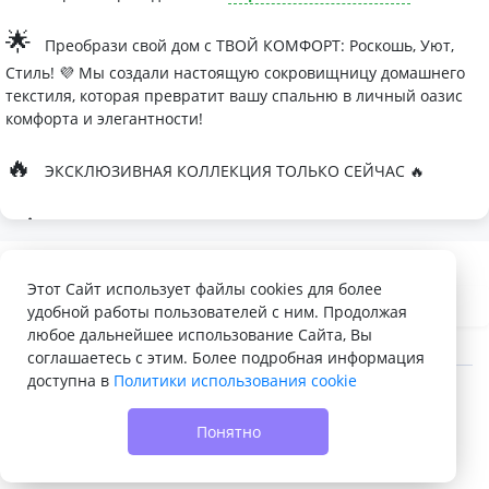
🌟
Преобрази свой дом с ТВОЙ КОМФОРТ: Роскошь, Уют,
Стиль! 💜 Мы создали настоящую сокровищницу домашнего
текстиля, которая превратит вашу спальню в личный оазис
комфорта и элегантности!
🔥
ЭКСКЛЮЗИВНАЯ КОЛЛЕКЦИЯ ТОЛЬКО СЕЙЧАС 🔥
🛏
Современные дизайны, которые влюбляют с первого
взгляда
Палитра изысканных оттенков:
Этот Сайт использует файлы cookies для более
удобной работы пользователей с ним. Продолжая
- Темно-серый для минималистичных интерьеров
любое дальнейшее использование Сайта, Вы
- Сиреневый для романтичных натур
соглашаетесь с этим. Более подробная информация
доступна в
Политики использования cookie
- Персиковый мусс для теплой атмосферы
© 2022 - 2026 Доска объявлений VELQ.RU
🌙
Шелковые одеяла Тусса - мечта о совершенном сне
Понятно
- Натуральный шелк