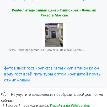
Реабилитационный центр Гиппократ - Лучший
Рехаб в Москве
Рехаб Центр профессионального лечения и реабилитаци...
футов
лист
гост
круг
хгса
ramex
купи
такси
ключ
воду
гост
всей
путь
туры
оптом
круг
датой
почты
отжиг
новый
👉
Не упустите возможность преобразить свой дом прямо
сейчас!
📍 Быстрый переход и заказ:
Перейти на Wildberries