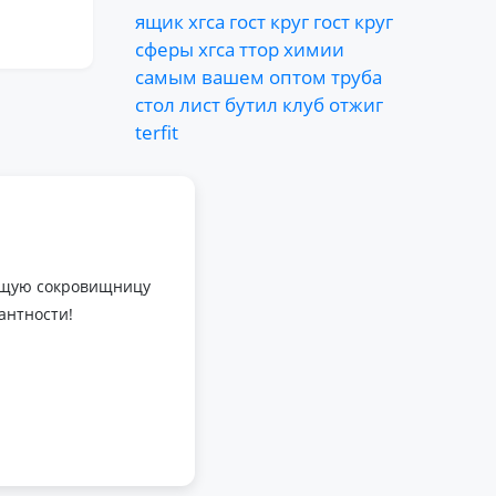
ящик
хгса
гост
круг
гост
круг
сферы
хгса
ттор
химии
самым
вашем
оптом
труба
стол
лист
бутил
клуб
отжиг
terfit
оящую сокровищницу
антности!