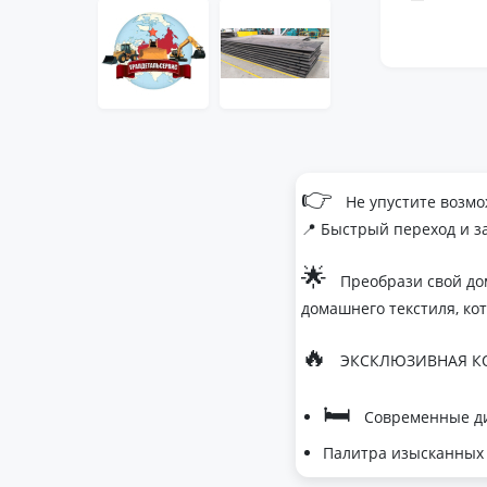
👉
Не упустите возмо
📍 Быстрый переход и з
🌟
Преобрази свой до
домашнего текстиля, ко
🔥
ЭКСКЛЮЗИВНАЯ КО
🛏
Современные ди
Палитра изысканных 
- Темно-серый дл