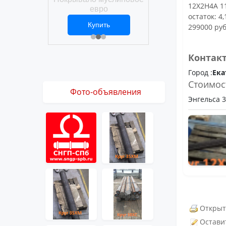
Покрывало вафел
12Х2Н4А 11
ро
евро
остаток: 4,
ить
Купить
Купить
299000 руб
1 ₽
2 469 ₽
3 061 ₽
Контак
Город :
Ека
Стоимос
Фото-объявления
Энгельса 36
Открыт
Остави