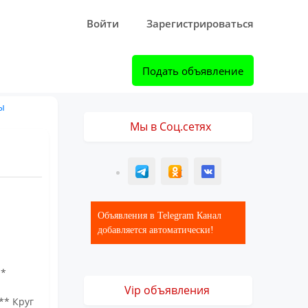
Войти
Зарегистрироваться
Подать объявление
ы
Мы в Соц.сетях
T
ОК
ВК
Объявления в Telegram Канал
добавляется автоматически!
 *
Vip объявления
** Круг