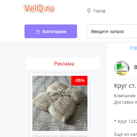
VelQ.ru
Город
Категории
Ст
Реклама
-50%
-55%
Круг ст
Компания 
Доставка 
* Круг 12Х
Еще из нал
хлопковое
Покрывало муслиновое