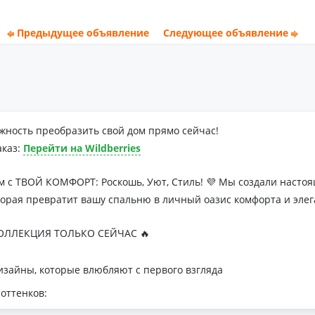
Предыдущее объявление
Следующее объявление
жность преобразить свой дом прямо сейчас!
аказ:
Перейти на Wildberries
м с ТВОЙ КОМФОРТ: Роскошь, Уют, Стиль! 💜 Мы создали наст
торая превратит вашу спальню в личный оазис комфорта и элег
ЛЛЕКЦИЯ ТОЛЬКО СЕЙЧАС 🔥
зайны, которые влюбляют с первого взгляда
оттенков:
я минималистичных интерьеров