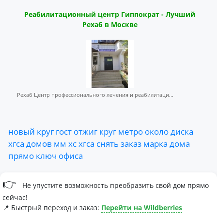
Реабилитационный центр Гиппократ - Лучший
Рехаб в Москве
Рехаб Центр профессионального лечения и реабилитаци...
новый
круг
гост
отжиг
круг
метро
около
диска
хгса
домов
мм
хс
хгса
снять
заказ
марка
дома
прямо
ключ
офиса
👉
Не упустите возможность преобразить свой дом прямо
сейчас!
📍 Быстрый переход и заказ:
Перейти на Wildberries