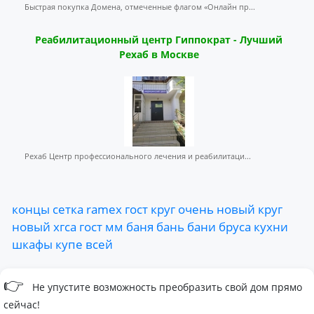
Быстрая покупка Домена, отмеченные флагом «Онлайн пр...
Реабилитационный центр Гиппократ - Лучший
Рехаб в Москве
Рехаб Центр профессионального лечения и реабилитаци...
концы
сетка
ramex
гост
круг
очень
новый
круг
новый
хгса
гост
мм
баня
бань
бани
бруса
кухни
шкафы
купе
всей
👉
Не упустите возможность преобразить свой дом прямо
сейчас!