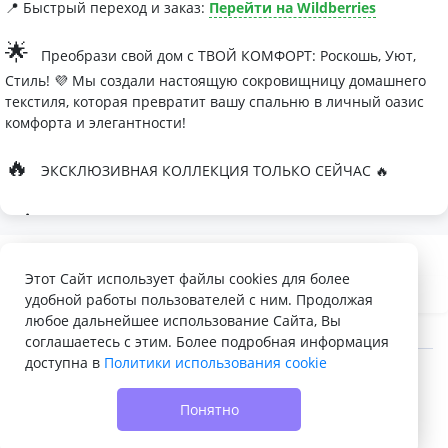
📍 Быстрый переход и заказ:
Перейти на Wildberries
🌟
Преобрази свой дом с ТВОЙ КОМФОРТ: Роскошь, Уют,
Стиль! 💜 Мы создали настоящую сокровищницу домашнего
текстиля, которая превратит вашу спальню в личный оазис
комфорта и элегантности!
🔥
ЭКСКЛЮЗИВНАЯ КОЛЛЕКЦИЯ ТОЛЬКО СЕЙЧАС 🔥
🛏
Современные дизайны, которые влюбляют с первого
взгляда
Палитра изысканных оттенков:
Этот Сайт использует файлы cookies для более
удобной работы пользователей с ним. Продолжая
- Темно-серый для минималистичных интерьеров
любое дальнейшее использование Сайта, Вы
- Сиреневый для романтичных натур
соглашаетесь с этим. Более подробная информация
доступна в
Политики использования cookie
- Персиковый мусс для теплой атмосферы
© 2022 - 2026 Доска объявлений VELQ.RU
🌙
Шелковые одеяла Тусса - мечта о совершенном сне
Понятно
- Натуральный шелк