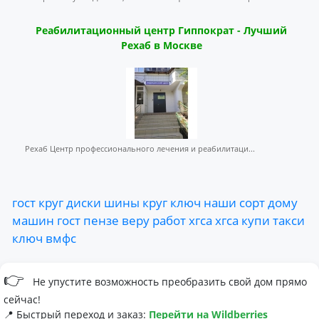
Реабилитационный центр Гиппократ - Лучший
Рехаб в Москве
Рехаб Центр профессионального лечения и реабилитаци...
гост
круг
диски
шины
круг
ключ
наши
сорт
дому
машин
гост
пензе
веру
работ
хгса
хгса
купи
такси
ключ
вмфс
👉
Не упустите возможность преобразить свой дом прямо
сейчас!
📍 Быстрый переход и заказ:
Перейти на Wildberries