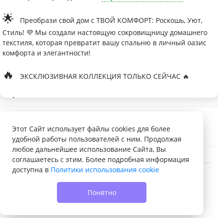
🌟
Преобрази свой дом с ТВОЙ КОМФОРТ: Роскошь, Уют,
Стиль! 💜 Мы создали настоящую сокровищницу домашнего
текстиля, которая превратит вашу спальню в личный оазис
комфорта и элегантности!
🔥
ЭКСКЛЮЗИВНАЯ КОЛЛЕКЦИЯ ТОЛЬКО СЕЙЧАС 🔥
🛏
Современные дизайны, которые влюбляют с первого
взгляда
Палитра изысканных оттенков:
Этот Сайт использует файлы cookies для более
удобной работы пользователей с ним. Продолжая
- Темно-серый для минималистичных интерьеров
любое дальнейшее использование Сайта, Вы
- Сиреневый для романтичных натур
соглашаетесь с этим. Более подробная информация
доступна в
Политики использования cookie
- Персиковый мусс для теплой атмосферы
© 2022 - 2026 Доска объявлений VELQ.RU
🌙
Шелковые одеяла Тусса - мечта о совершенном сне
Понятно
- Натуральный шелк