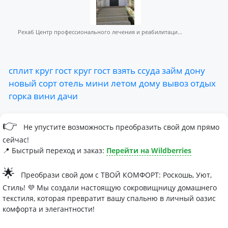
Рехаб Центр профессионального лечения и реабилитаци...
сплит
круг
гост
круг
гост
взять
ссуда
займ
дону
новый
сорт
отель
мини
летом
дому
вывоз
отдых
горка
вини
дачи
👉
Не упустите возможность преобразить свой дом прямо
сейчас!
📍 Быстрый переход и заказ:
Перейти на Wildberries
🌟
Преобрази свой дом с ТВОЙ КОМФОРТ: Роскошь, Уют,
Стиль! 💜 Мы создали настоящую сокровищницу домашнего
текстиля, которая превратит вашу спальню в личный оазис
комфорта и элегантности!