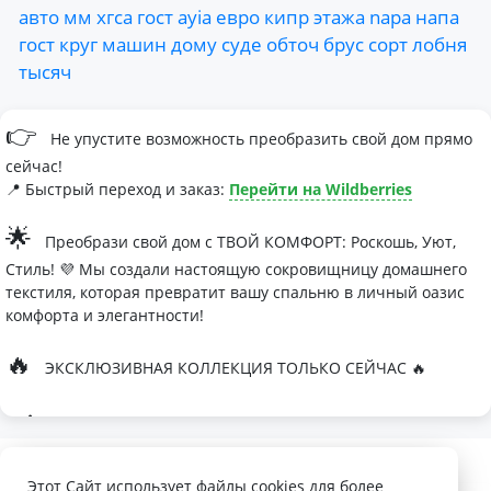
авто
мм
хгса
гост
ayia
евро
кипр
этажа
napa
напа
гост
круг
машин
дому
суде
обточ
брус
сорт
лобня
тысяч
👉
Не упустите возможность преобразить свой дом прямо
сейчас!
📍 Быстрый переход и заказ:
Перейти на Wildberries
🌟
Преобрази свой дом с ТВОЙ КОМФОРТ: Роскошь, Уют,
Стиль! 💜 Мы создали настоящую сокровищницу домашнего
текстиля, которая превратит вашу спальню в личный оазис
комфорта и элегантности!
🔥
ЭКСКЛЮЗИВНАЯ КОЛЛЕКЦИЯ ТОЛЬКО СЕЙЧАС 🔥
🛏
Современные дизайны, которые влюбляют с первого
взгляда
Палитра изысканных оттенков:
Этот Сайт использует файлы cookies для более