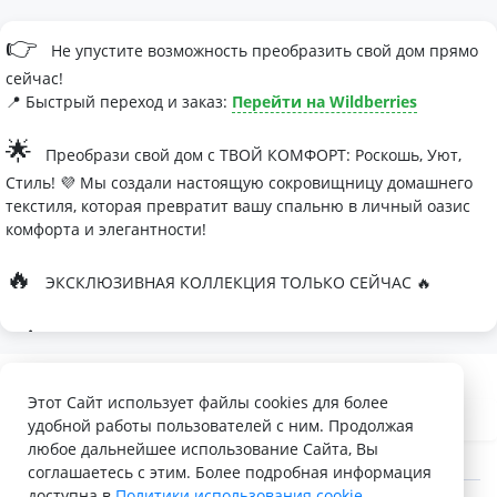
👉
Не упустите возможность преобразить свой дом прямо
сейчас!
📍 Быстрый переход и заказ:
Перейти на Wildberries
🌟
Преобрази свой дом с ТВОЙ КОМФОРТ: Роскошь, Уют,
Стиль! 💜 Мы создали настоящую сокровищницу домашнего
текстиля, которая превратит вашу спальню в личный оазис
комфорта и элегантности!
🔥
ЭКСКЛЮЗИВНАЯ КОЛЛЕКЦИЯ ТОЛЬКО СЕЙЧАС 🔥
🛏
Современные дизайны, которые влюбляют с первого
взгляда
Палитра изысканных оттенков:
Этот Сайт использует файлы cookies для более
удобной работы пользователей с ним. Продолжая
- Темно-серый для минималистичных интерьеров
любое дальнейшее использование Сайта, Вы
- Сиреневый для романтичных натур
соглашаетесь с этим. Более подробная информация
доступна в
Политики использования cookie