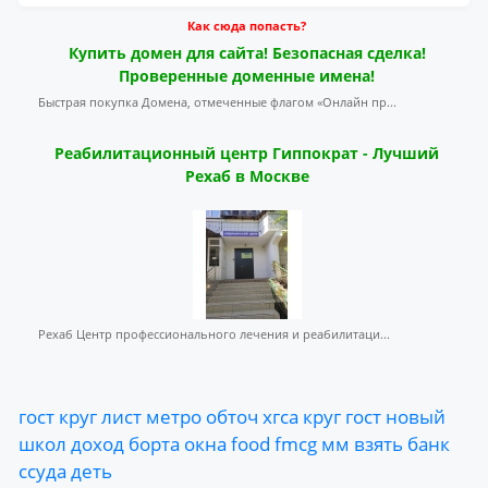
Как сюда попасть?
Купить домен для сайта! Безопасная сделка!
Проверенные доменные имена!
Быстрая покупка Домена, отмеченные флагом «Онлайн пр...
Реабилитационный центр Гиппократ - Лучший
Рехаб в Москве
Рехаб Центр профессионального лечения и реабилитаци...
гост
круг
лист
метро
обточ
хгса
круг
гост
новый
школ
доход
борта
окна
food
fmcg
мм
взять
банк
ссуда
деть