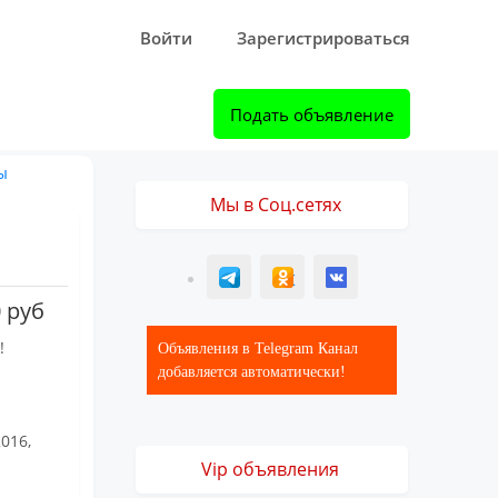
Войти
Зарегистрироваться
Подать объявление
ы
Мы в Соц.сетях
T
ОК
ВК
 руб
!
Объявления в Telegram Канал
добавляется автоматически!
016,
Vip объявления