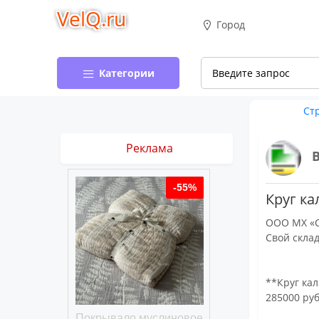
VelQ.ru
Город
Категории
Ст
Реклама
-50%
-55%
Круг ка
ООО МХ «С
Свой склад
**Круг кал
285000 руб
хлопковое
Покрывало муслиновое