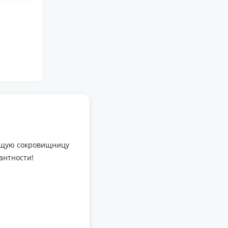
оящую сокровищницу
антности!