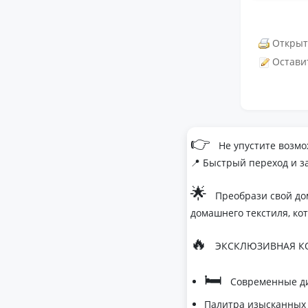
Открыт
Остави
👉
Не упустите возмо
📍 Быстрый переход и з
🌟
Преобрази свой до
домашнего текстиля, ко
🔥
ЭКСКЛЮЗИВНАЯ КО
🛏
Современные ди
Палитра изысканных 