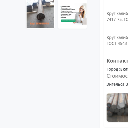
Круг калиб
7417-75, Г
Круг калиб
ГОСТ 4543-
Контак
Город :
Ека
Стоимос
Энгельса 36