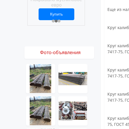
Покрывало вафел
ро
евро
Еще из на
ить
Купить
Купить
1 ₽
2 469 ₽
3 061 ₽
Круг калиб
Круг калиб
7417-75, Г
Фото-объявления
Круг калиб
7417-75, Г
Круг калиб
7417-75, Г
Круг калиб
75, ГОСТ 4