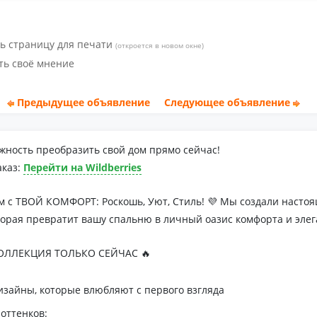
ь страницу для печати
(откроется в новом окне)
ть своё мнение
Предыдущее объявление
Следующее объявление
жность преобразить свой дом прямо сейчас!
аказ:
Перейти на Wildberries
м с ТВОЙ КОМФОРТ: Роскошь, Уют, Стиль! 💜 Мы создали наст
торая превратит вашу спальню в личный оазис комфорта и элег
ЛЛЕКЦИЯ ТОЛЬКО СЕЙЧАС 🔥
зайны, которые влюбляют с первого взгляда
оттенков: