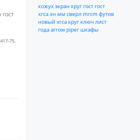
кожух
экран
круг
гост
гост
хгса
хн
мм
сверл
mrcm
футов
иг ГОСТ
новый
хгса
круг
ключ
лист
года
arrow
piper
шкафы
417-75,