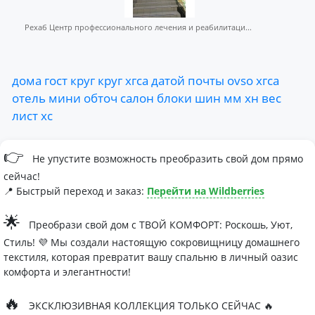
Рехаб Центр профессионального лечения и реабилитаци...
дома
гост
круг
круг
хгса
датой
почты
ovso
хгса
отель
мини
обточ
салон
блоки
шин
мм
хн
вес
лист
хс
👉
Не упустите возможность преобразить свой дом прямо
сейчас!
📍 Быстрый переход и заказ:
Перейти на Wildberries
🌟
Преобрази свой дом с ТВОЙ КОМФОРТ: Роскошь, Уют,
Стиль! 💜 Мы создали настоящую сокровищницу домашнего
текстиля, которая превратит вашу спальню в личный оазис
комфорта и элегантности!
🔥
ЭКСКЛЮЗИВНАЯ КОЛЛЕКЦИЯ ТОЛЬКО СЕЙЧАС 🔥