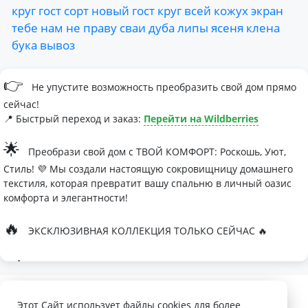
круг
гост
сорт
новый
гост
круг
всей
кожух
экран
тебе
нам
не
праву
сваи
дуба
липы
ясеня
клена
бука
вывоз
👉
Не упустите возможность преобразить свой дом прямо
сейчас!
📍 Быстрый переход и заказ:
Перейти на Wildberries
🌟
Преобрази свой дом с ТВОЙ КОМФОРТ: Роскошь, Уют,
Стиль! 💜 Мы создали настоящую сокровищницу домашнего
текстиля, которая превратит вашу спальню в личный оазис
комфорта и элегантности!
🔥
ЭКСКЛЮЗИВНАЯ КОЛЛЕКЦИЯ ТОЛЬКО СЕЙЧАС 🔥
🛏
Современные дизайны, которые влюбляют с первого
взгляда
Палитра изысканных оттенков:
Этот Сайт использует файлы cookies для более