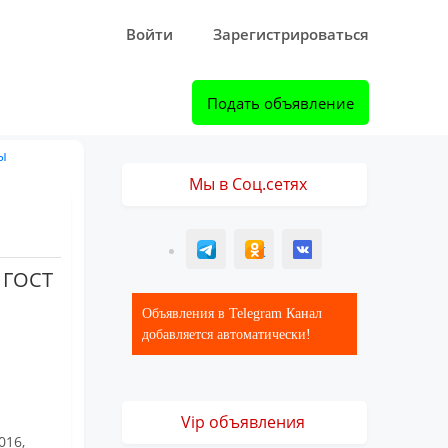
Войти
Зарегистрироваться
Подать объявление
ы
Мы в Соц.сетях
T
ОК
ВК
, ГОСТ
Объявления в Telegram Канал
добавляется автоматически!
Vip объявления
016,