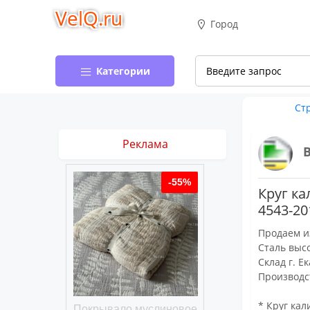
VelQ.ru
Город
Категории
Ст
Реклама
-50%
-55%
Круг ка
4543-20
Продаем и
Сталь выс
Склад г. Е
Производс
* Круг кал
хлопковое
Покрывало муслиновое