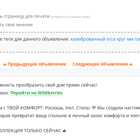
ь страницу для печати
(откроется в новом окне)
ть своё мнение
е теги для данного объявления:
калиброванный
хгса
круг
мм
го
Предыдущее объявление
Следующее объявление
жность преобразить свой дом прямо сейчас!
аказ:
Перейти на Wildberries
м с ТВОЙ КОМФОРТ: Роскошь, Уют, Стиль! 💜 Мы создали наст
торая превратит вашу спальню в личный оазис комфорта и элег
ЛЛЕКЦИЯ ТОЛЬКО СЕЙЧАС 🔥