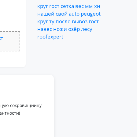
круг
гост
сетка
вес
мм
хн
нашей
свой
auto
peugeot
круг
ту
после
вывоз
гост
навес
ножи
озёр
лесу
roofexpert
ст
оящую сокровищницу
антности!