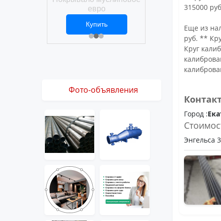
Покрывало вафел
315000 руб
ро
евро
ить
Купить
Купить
1 ₽
2 469 ₽
3 061 ₽
Еще из нал
руб. ** Кр
Круг калиб
калиброван
калиброван
Фото-объявления
Контак
Город :
Ека
Стоимос
Энгельса 36