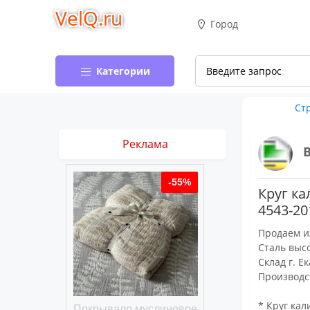
VelQ.ru
Город
Категории
Ст
Реклама
-50%
-55%
Круг ка
4543-20
Продаем и
Сталь выс
Склад г. Е
Производс
* Круг кал
хлопковое
Покрывало муслиновое