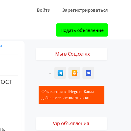
Войти
Зарегистрироваться
Подать объявление
ы
Мы в Соц.сетях
T
ОК
ВК
 ГОСТ
Объявления в Telegram Канал
добавляется автоматически!
Vip объявления
16,