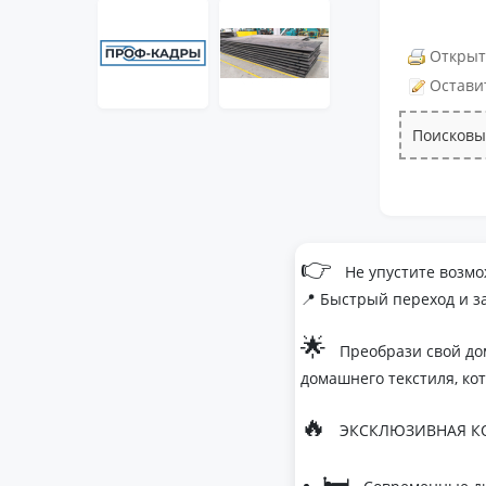
Открыт
Остави
Поисковы
👉
Не упустите возмо
📍 Быстрый переход и з
🌟
Преобрази свой до
домашнего текстиля, ко
🔥
ЭКСКЛЮЗИВНАЯ КО
🛏