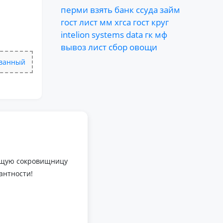
перми
взять
банк
ссуда
займ
гост
лист
мм
хгса
гост
круг
intelion
systems
data
гк
мф
вывоз
лист
сбор
овощи
ванный
оящую сокровищницу
антности!