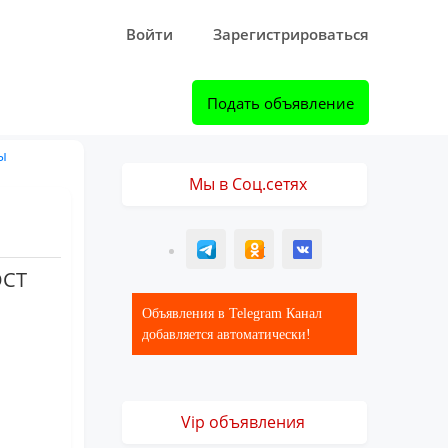
Войти
Зарегистрироваться
Подать объявление
ы
Мы в Соц.сетях
T
ОК
ВК
ОСТ
Объявления в Telegram Канал
добавляется автоматически!
Vip объявления