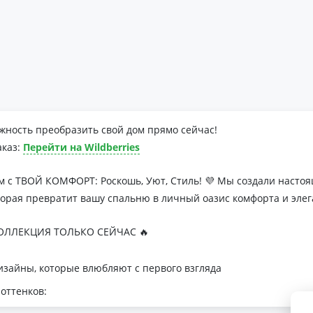
жность преобразить свой дом прямо сейчас!
аказ:
Перейти на Wildberries
м с ТВОЙ КОМФОРТ: Роскошь, Уют, Стиль! 💜 Мы создали наст
торая превратит вашу спальню в личный оазис комфорта и элег
ЛЛЕКЦИЯ ТОЛЬКО СЕЙЧАС 🔥
зайны, которые влюбляют с первого взгляда
оттенков:
я минималистичных интерьеров