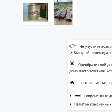
👉
Не упустите возмо
📍 Быстрый переход и з
🌟
Преобрази свой до
домашнего текстиля, ко
🔥
ЭКСКЛЮЗИВНАЯ КО
🛏
Современные ди
Палитра изысканных 
- Темно-серый дл