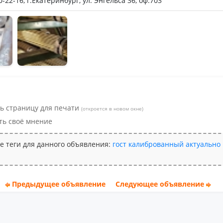
0-22-16, г.Екатеринбург, ул. Энгельса 36, оф.703
ьное
ь страницу для печати
(откроется в новом окне)
ть своё мнение
е теги для данного объявления:
гост
калиброванный
актуально
Предыдущее объявление
Следующее объявление