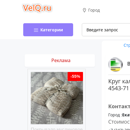
VelQ.ru
Город
Категории
Ст
Реклама
-50%
-55%
Круг ка
4543-71
Контак
Город :
Ека
Стоимос
хлопковое
Покрывало муслиновое