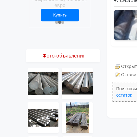
+7 (343) 38
Покрывало вафел
ро
евро
ить
Купить
Купить
1 ₽
2 469 ₽
3 061 ₽
Фото-объявления
Открыт
Остави
Поисковы
остаток