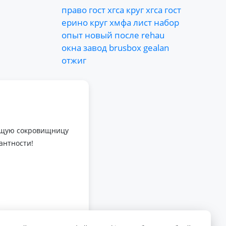
право
гост
хгса
круг
хгса
гост
ерино
круг
хмфа
лист
набор
опыт
новый
после
rehau
окна
завод
brusbox
gealan
отжиг
оящую сокровищницу
антности!