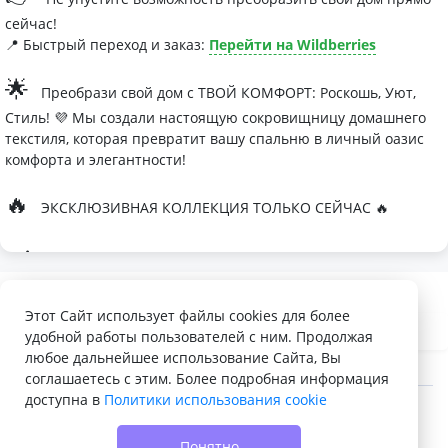
сейчас!
📍 Быстрый переход и заказ:
Перейти на Wildberries
🌟
Преобрази свой дом с ТВОЙ КОМФОРТ: Роскошь, Уют,
Стиль! 💜 Мы создали настоящую сокровищницу домашнего
текстиля, которая превратит вашу спальню в личный оазис
комфорта и элегантности!
🔥
ЭКСКЛЮЗИВНАЯ КОЛЛЕКЦИЯ ТОЛЬКО СЕЙЧАС 🔥
🛏
Современные дизайны, которые влюбляют с первого
взгляда
Палитра изысканных оттенков:
Этот Сайт использует файлы cookies для более
удобной работы пользователей с ним. Продолжая
- Темно-серый для минималистичных интерьеров
любое дальнейшее использование Сайта, Вы
- Сиреневый для романтичных натур
соглашаетесь с этим. Более подробная информация
доступна в
Политики использования cookie
- Персиковый мусс для теплой атмосферы
© 2022 - 2026 Доска объявлений VELQ.RU
🌙
Шелковые одеяла Тусса - мечта о совершенном сне
Понятно