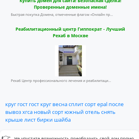
Купить домен для сайта! Безопасная сделка!
Проверенные доменные имена!
Быстрая покупка Домена, отмеченные флагом «Онлайн пр...
Реабилитационный центр Гиппократ - Лучший
Рехаб в Москве
Рехаб Центр профессионального лечения и реабилитаци...
круг
гост
гост
круг
весна
сплит
сорт
epal
после
вывоз
хгса
новый
сорт
южный
отель
снять
крыше
лист
бирки
шайба
👉
Не упустите возможность преобразить свой дом прямо