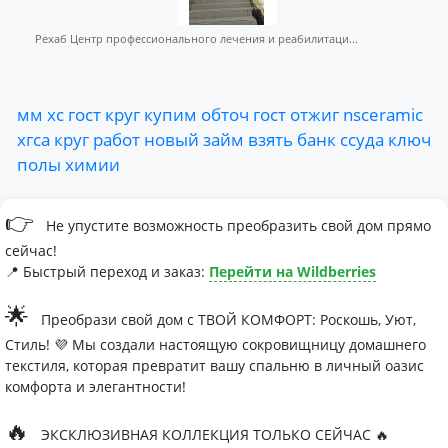
Рехаб Центр профессионального лечения и реабилитаци...
мм
хс
гост
круг
купим
обточ
гост
отжиг
nsceramic
хгса
круг
работ
новый
займ
взять
банк
ссуда
ключ
полы
химии
👉
Не упустите возможность преобразить свой дом прямо
сейчас!
📍 Быстрый переход и заказ:
Перейти на Wildberries
🌟
Преобрази свой дом с ТВОЙ КОМФОРТ: Роскошь, Уют,
Стиль! 💜 Мы создали настоящую сокровищницу домашнего
текстиля, которая превратит вашу спальню в личный оазис
комфорта и элегантности!
🔥
ЭКСКЛЮЗИВНАЯ КОЛЛЕКЦИЯ ТОЛЬКО СЕЙЧАС 🔥