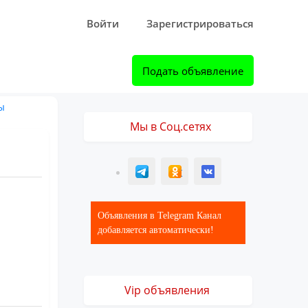
Войти
Зарегистрироваться
Подать объявление
ы
Мы в Соц.сетях
T
ОК
ВК
Объявления в Telegram Канал
добавляется автоматически!
Vip объявления