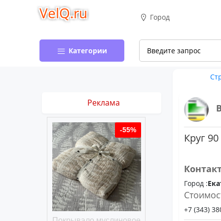
VelQ.ru
Город
Категории
Ст
Реклама
-50%
-55%
Круг 90
Контак
Город :
Ека
Стоимос
+7 (343) 38
хлопковое
Покрывало муслиновое