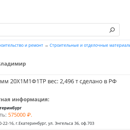
роительство и ремонт
→
Строительные и отделочные материал
Владимир
-55%
 мм 20Х1М1Ф1ТР вес: 2,496 т сделано в РФ
тная информация:
теринбург
ть:
575000 ₽.
0-22-16, г.Екатеринбург, ул. Энгельса 36, оф.703