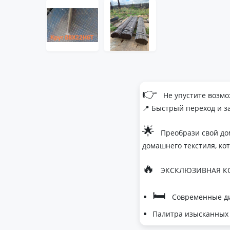
👉
Не упустите возмо
📍 Быстрый переход и з
🌟
Преобрази свой до
домашнего текстиля, ко
🔥
ЭКСКЛЮЗИВНАЯ КО
🛏
Современные ди
Палитра изысканных 
- Темно-серый дл