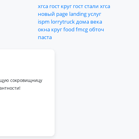
хгса
гост
круг
гост
стали
хгса
новый
page
landing
услуг
ispm
lorrytruck
дома
века
окна
круг
food
fmcg
обточ
паста
оящую сокровищницу
антности!