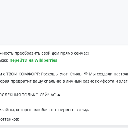
жность преобразить свой дом прямо сейчас!
аказ:
Перейти на Wildberries
м с ТВОЙ КОМФОРТ: Роскошь, Уют, Стиль! 💜 Мы создали наст
торая превратит вашу спальню в личный оазис комфорта и элег
ЛЛЕКЦИЯ ТОЛЬКО СЕЙЧАС 🔥
зайны, которые влюбляют с первого взгляда
оттенков:
я минималистичных интерьеров