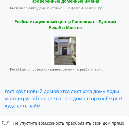
Проверенные доменные имена!
Быстрая покупка Домена, отмеченные флагом «Онлайн пр...
Реабилитационный центр Гиппократ - Лучший
Рехаб в Москве
Рехаб Центр профессионального лечения и реабилитаци...
гост
круг
новый
домов
хгса
лист
хгса
дому
воды
мачта
круг
обточ
цветы
гост
дома
ттор
roofexpert
куда
деть
займ
👉
Не упустите возможность преобразить свой дом прямо