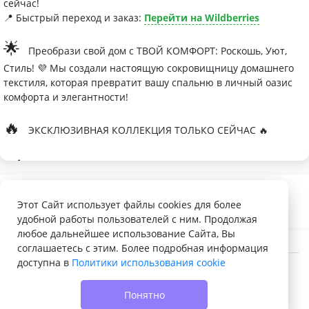
сейчас!
📍 Быстрый переход и заказ:
Перейти на Wildberries
🌟
Преобрази свой дом с ТВОЙ КОМФОРТ: Роскошь, Уют,
Стиль! 💜 Мы создали настоящую сокровищницу домашнего
текстиля, которая превратит вашу спальню в личный оазис
комфорта и элегантности!
🔥
ЭКСКЛЮЗИВНАЯ КОЛЛЕКЦИЯ ТОЛЬКО СЕЙЧАС 🔥
🛏
Современные дизайны, которые влюбляют с первого
взгляда
Палитра изысканных оттенков:
Этот Сайт использует файлы cookies для более
удобной работы пользователей с ним. Продолжая
- Темно-серый для минималистичных интерьеров
любое дальнейшее использование Сайта, Вы
- Сиреневый для романтичных натур
соглашаетесь с этим. Более подробная информация
доступна в
Политики использования cookie
- Персиковый мусс для теплой атмосферы
© 2022 - 2026 Доска объявлений VELQ.RU
🌙
Шелковые одеяла Тусса - мечта о совершенном сне
Понятно