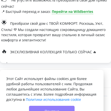
Не упустите возможность преобразить свой дом прямо
сейчас!
📍 Быстрый переход и заказ:
Перейти на Wildberries
🌟
Преобрази свой дом с ТВОЙ КОМФОРТ: Роскошь, Уют,
Стиль! 💜 Мы создали настоящую сокровищницу домашнего
текстиля, которая превратит вашу спальню в личный оазис
комфорта и элегантности!
🔥
ЭКСКЛЮЗИВНАЯ КОЛЛЕКЦИЯ ТОЛЬКО СЕЙЧАС 🔥
🛏
Современные дизайны, которые влюбляют с первого
взгляда
Палитра изысканных оттенков:
Этот Сайт использует файлы cookies для более
удобной работы пользователей с ним. Продолжая
- Темно-серый для минималистичных интерьеров
любое дальнейшее использование Сайта, Вы
- Сиреневый для романтичных натур
соглашаетесь с этим. Более подробная информация
доступна в
Политики использования cookie
- Персиковый мусс для теплой атмосферы
© 2022 - 2026 Доска объявлений VELQ.RU
🌙
Шелковые одеяла Тусса - мечта о совершенном сне