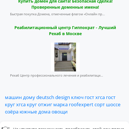
Купить домен для сайта! Безопасная сделка!
Проверенные доменные имена!
Быстрая покупка Домена, отмеченные флагом «Онлайн пр...
Реабилитационный центр Гиппократ - Лучший
Рехаб в Москве
Рехаб Центр профессионального лечения и реабилитаци...
машин
дому
deutsch
design
ключ
гост
хгса
гост
круг
хгса
круг
отжиг
марка
roofexpert
сорт
шоссе
озёра
южные
дома
овощи
👉