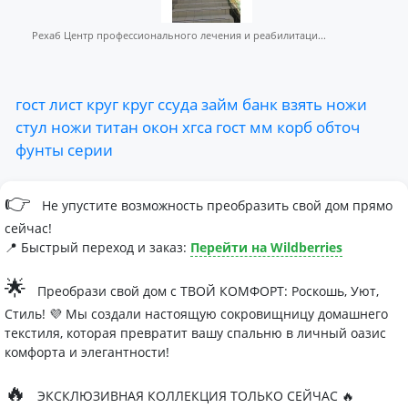
Рехаб Центр профессионального лечения и реабилитаци...
гост
лист
круг
круг
ссуда
займ
банк
взять
ножи
стул
ножи
титан
окон
хгса
гост
мм
корб
обточ
фунты
серии
👉
Не упустите возможность преобразить свой дом прямо
сейчас!
📍 Быстрый переход и заказ:
Перейти на Wildberries
🌟
Преобрази свой дом с ТВОЙ КОМФОРТ: Роскошь, Уют,
Стиль! 💜 Мы создали настоящую сокровищницу домашнего
текстиля, которая превратит вашу спальню в личный оазис
комфорта и элегантности!
🔥
ЭКСКЛЮЗИВНАЯ КОЛЛЕКЦИЯ ТОЛЬКО СЕЙЧАС 🔥