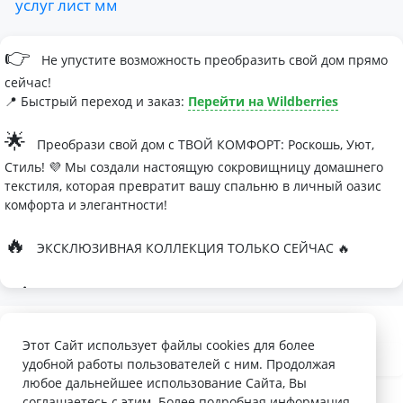
услуг
лист
мм
👉
Не упустите возможность преобразить свой дом прямо
сейчас!
📍 Быстрый переход и заказ:
Перейти на Wildberries
🌟
Преобрази свой дом с ТВОЙ КОМФОРТ: Роскошь, Уют,
Стиль! 💜 Мы создали настоящую сокровищницу домашнего
текстиля, которая превратит вашу спальню в личный оазис
комфорта и элегантности!
🔥
ЭКСКЛЮЗИВНАЯ КОЛЛЕКЦИЯ ТОЛЬКО СЕЙЧАС 🔥
🛏
Современные дизайны, которые влюбляют с первого
взгляда
Палитра изысканных оттенков:
Этот Сайт использует файлы cookies для более
удобной работы пользователей с ним. Продолжая
- Темно-серый для минималистичных интерьеров
любое дальнейшее использование Сайта, Вы
- Сиреневый для романтичных натур
соглашаетесь с этим. Более подробная информация