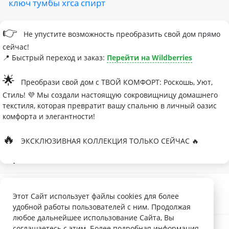
ключ
тумбы
хгса
спирт
👉
Не упустите возможность преобразить свой дом прямо
сейчас!
📍 Быстрый переход и заказ:
Перейти на Wildberries
🌟
Преобрази свой дом с ТВОЙ КОМФОРТ: Роскошь, Уют,
Стиль! 💜 Мы создали настоящую сокровищницу домашнего
текстиля, которая превратит вашу спальню в личный оазис
комфорта и элегантности!
🔥
ЭКСКЛЮЗИВНАЯ КОЛЛЕКЦИЯ ТОЛЬКО СЕЙЧАС 🔥
🛏
Современные дизайны, которые влюбляют с первого
взгляда
Палитра изысканных оттенков:
Этот Сайт использует файлы cookies для более
удобной работы пользователей с ним. Продолжая
- Темно-серый для минималистичных интерьеров
любое дальнейшее использование Сайта, Вы
- Сиреневый для романтичных натур
соглашаетесь с этим. Более подробная информация