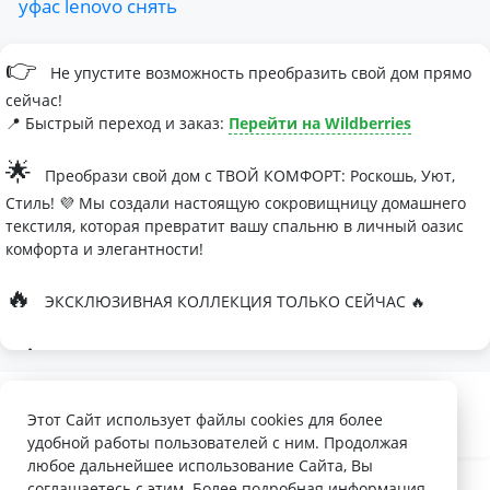
уфас
lenovo
снять
👉
Не упустите возможность преобразить свой дом прямо
сейчас!
📍 Быстрый переход и заказ:
Перейти на Wildberries
🌟
Преобрази свой дом с ТВОЙ КОМФОРТ: Роскошь, Уют,
Стиль! 💜 Мы создали настоящую сокровищницу домашнего
текстиля, которая превратит вашу спальню в личный оазис
комфорта и элегантности!
🔥
ЭКСКЛЮЗИВНАЯ КОЛЛЕКЦИЯ ТОЛЬКО СЕЙЧАС 🔥
🛏
Современные дизайны, которые влюбляют с первого
взгляда
Палитра изысканных оттенков:
Этот Сайт использует файлы cookies для более
удобной работы пользователей с ним. Продолжая
- Темно-серый для минималистичных интерьеров
любое дальнейшее использование Сайта, Вы
- Сиреневый для романтичных натур
соглашаетесь с этим. Более подробная информация