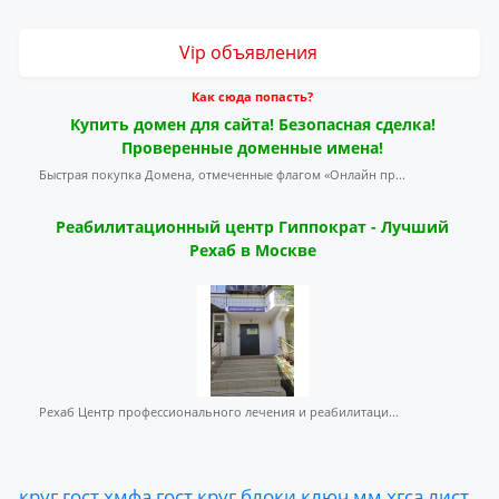
Vip объявления
Как сюда попасть?
Купить домен для сайта! Безопасная сделка!
Проверенные доменные имена!
Быстрая покупка Домена, отмеченные флагом «Онлайн пр...
Реабилитационный центр Гиппократ - Лучший
Рехаб в Москве
Рехаб Центр профессионального лечения и реабилитаци...
круг
гост
хмфа
гост
круг
блоки
ключ
мм
хгса
лист