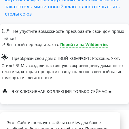
заказ
отель
мини
новый
класс
плюс
отель
снять
столы
союз
👉
Не упустите возможность преобразить свой дом прямо
сейчас!
📍 Быстрый переход и заказ:
Перейти на Wildberries
🌟
Преобрази свой дом с ТВОЙ КОМФОРТ: Роскошь, Уют,
Стиль! 💜 Мы создали настоящую сокровищницу домашнего
текстиля, которая превратит вашу спальню в личный оазис
комфорта и элегантности!
🔥
ЭКСКЛЮЗИВНАЯ КОЛЛЕКЦИЯ ТОЛЬКО СЕЙЧАС 🔥
🛏
Современные дизайны, которые влюбляют с первого
взгляда
Палитра изысканных оттенков:
Этот Сайт использует файлы cookies для более
удобной работы пользователей с ним. Продолжая