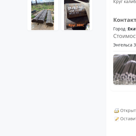
Круг калиб
Контак
Город :
Ека
Стоимос
Энгельса 36
Открыт
Остави