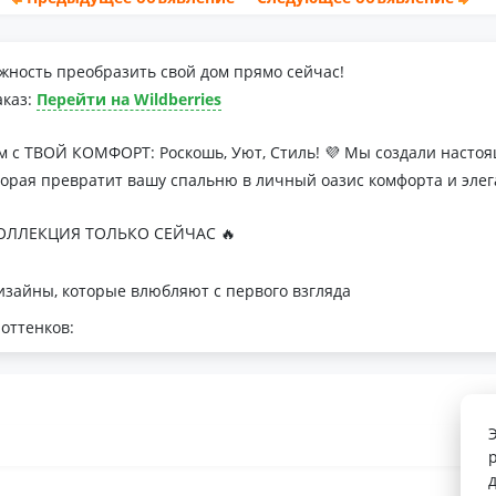
жность преобразить свой дом прямо сейчас!
аказ:
Перейти на Wildberries
м с ТВОЙ КОМФОРТ: Роскошь, Уют, Стиль! 💜 Мы создали наст
торая превратит вашу спальню в личный оазис комфорта и элег
ЛЛЕКЦИЯ ТОЛЬКО СЕЙЧАС 🔥
зайны, которые влюбляют с первого взгляда
оттенков:
я минималистичных интерьеров
романтичных натур
с для теплой атмосферы
 Тусса - мечта о совершенном сне