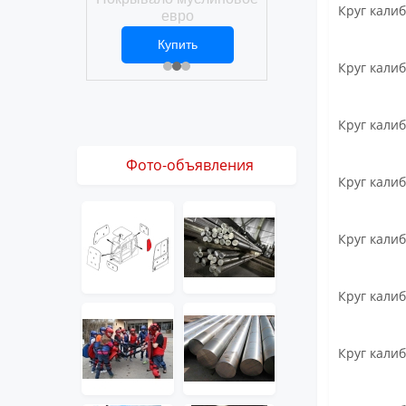
Покрывало вафел
Круг калиб
ро
евро
ить
Купить
Купить
1 ₽
2 469 ₽
3 061 ₽
Круг калиб
Круг калиб
Фото-объявления
Круг калиб
Круг калиб
Круг калиб
Круг калиб