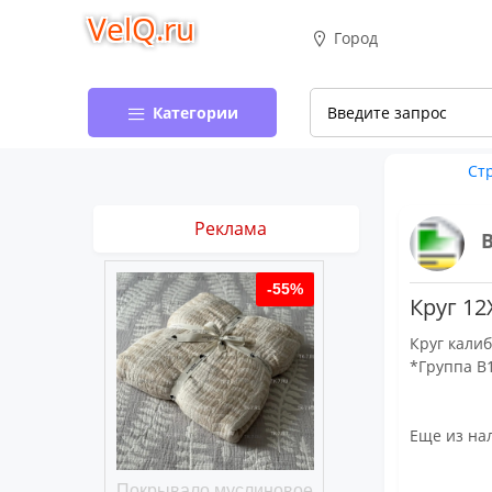
VelQ.ru
Город
Категории
Ст
Реклама
-50%
-55%
Круг 12
Круг калиб
*Группа В1
Еще из на
хлопковое
Покрывало муслиновое