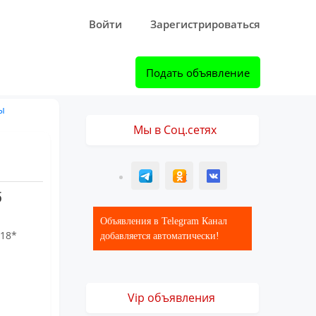
Войти
Зарегистрироваться
Подать объявление
ы
Мы в Соц.сетях
T
ОК
ВК
б
Объявления в Telegram Канал
018*
добавляется автоматически!
Vip объявления