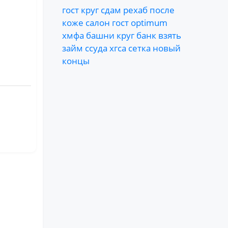
гост
круг
сдам
рехаб
после
коже
салон
гост
optimum
хмфа
башни
круг
банк
взять
займ
ссуда
хгса
сетка
новый
концы