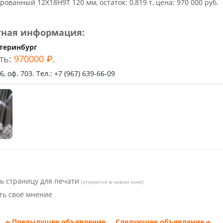
рованный 12Х18Н9Т 120 мм, остаток: 0,819 т, цена: 970 000 руб.
тная информация:
теринбург
ть:
970000 ₽.
, оф. 703. Тел.: +7 (967) 639-66-09
ь страницу для печати
(откроется в новом окне)
ть своё мнение
Предыдущее объявление
Следующее объявление