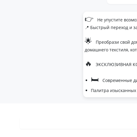
👉
Не упустите возмо
📍 Быстрый переход и з
🌟
Преобрази свой до
домашнего текстиля, ко
🔥
ЭКСКЛЮЗИВНАЯ КО
🛏
Современные ди
Палитра изысканных 
- Темно-серый дл
- Сиреневый для 
- Персиковый мус
🌙
Шелковые одеяла