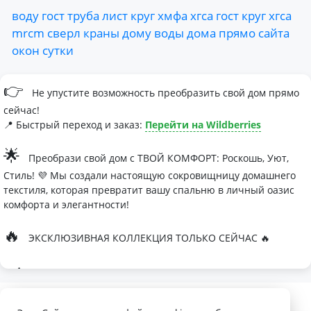
воду
гост
труба
лист
круг
хмфа
хгса
гост
круг
хгса
mrcm
сверл
краны
дому
воды
дома
прямо
сайта
окон
сутки
👉
Не упустите возможность преобразить свой дом прямо
сейчас!
📍 Быстрый переход и заказ:
Перейти на Wildberries
🌟
Преобрази свой дом с ТВОЙ КОМФОРТ: Роскошь, Уют,
Стиль! 💜 Мы создали настоящую сокровищницу домашнего
текстиля, которая превратит вашу спальню в личный оазис
комфорта и элегантности!
🔥
ЭКСКЛЮЗИВНАЯ КОЛЛЕКЦИЯ ТОЛЬКО СЕЙЧАС 🔥
🛏
Современные дизайны, которые влюбляют с первого
взгляда