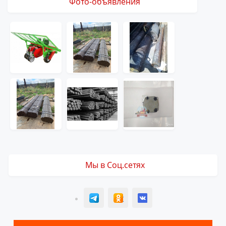
Фото-объявления
Мы в Соц.сетях
T
ОК
ВК