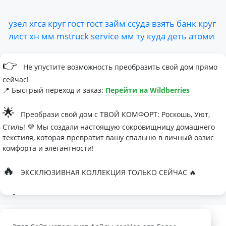
узел
хгса
круг
гост
гост
займ
ссуда
взять
банк
круг
лист
хн
мм
mstruck
service
мм
ту
куда
деть
атоми
👉
Не упустите возможность преобразить свой дом прямо
сейчас!
📍 Быстрый переход и заказ:
Перейти на Wildberries
🌟
Преобрази свой дом с ТВОЙ КОМФОРТ: Роскошь, Уют,
Стиль! 💜 Мы создали настоящую сокровищницу домашнего
текстиля, которая превратит вашу спальню в личный оазис
комфорта и элегантности!
🔥
ЭКСКЛЮЗИВНАЯ КОЛЛЕКЦИЯ ТОЛЬКО СЕЙЧАС 🔥
🛏
Современные дизайны, которые влюбляют с первого
взгляда
Палитра изысканных оттенков: