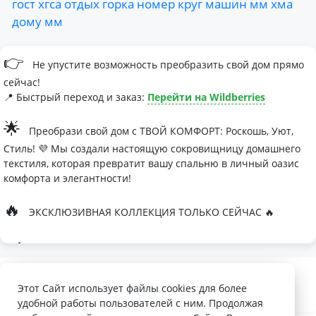
гост
хгса
отдых
горка
номер
круг
машин
мм
хма
дому
мм
👉
Не упустите возможность преобразить свой дом прямо
сейчас!
📍 Быстрый переход и заказ:
Перейти на Wildberries
🌟
Преобрази свой дом с ТВОЙ КОМФОРТ: Роскошь, Уют,
Стиль! 💜 Мы создали настоящую сокровищницу домашнего
текстиля, которая превратит вашу спальню в личный оазис
комфорта и элегантности!
🔥
ЭКСКЛЮЗИВНАЯ КОЛЛЕКЦИЯ ТОЛЬКО СЕЙЧАС 🔥
🛏
Современные дизайны, которые влюбляют с первого
взгляда
Палитра изысканных оттенков:
Этот Сайт использует файлы cookies для более
удобной работы пользователей с ним. Продолжая
- Темно-серый для минималистичных интерьеров