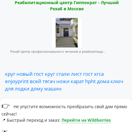
Реабилитационный центр Гиппократ - Лучший
Рехаб в Москве
Рехаб Центр профессионального лечения и реабилитаци...
круг
новый
гост
круг
стали
лист
гост
хгса
enjoyprint
всей
тягач
ножи
карат
hpht
дома
ключ
для
лодки
дому
машин
👉
Не упустите возможность преобразить свой дом прямо
сейчас!
📍 Быстрый переход и заказ:
Перейти на Wildberries