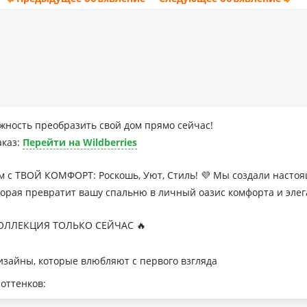
жность преобразить свой дом прямо сейчас!
аказ:
Перейти на Wildberries
м с ТВОЙ КОМФОРТ: Роскошь, Уют, Стиль! 💜 Мы создали наст
торая превратит вашу спальню в личный оазис комфорта и элег
ЛЛЕКЦИЯ ТОЛЬКО СЕЙЧАС 🔥
зайны, которые влюбляют с первого взгляда
оттенков:
я минималистичных интерьеров