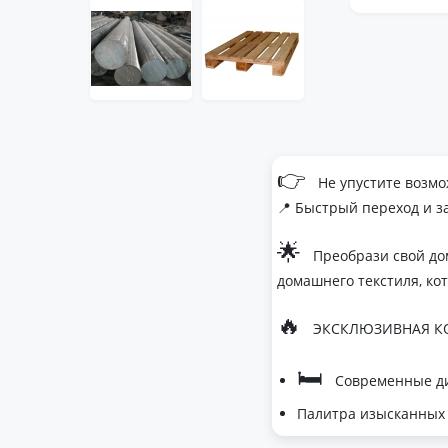
👉
Не упустите возмо
📍 Быстрый переход и з
🌟
Преобрази свой до
домашнего текстиля, ко
🔥
ЭКСКЛЮЗИВНАЯ КО
🛏
Современные ди
Палитра изысканных 
- Темно-серый дл