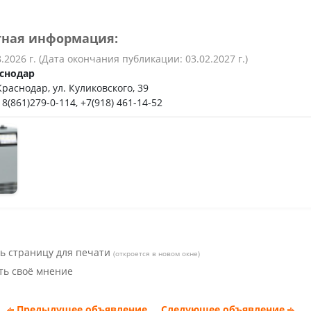
ьное
тная информация:
8.2026 г. (Дата окончания публикации: 03.02.2027 г.)
снодар
 Краснодар, ул. Куликовского, 39
8(861)279-0-114, +7(918) 461-14-52
ь страницу для печати
(откроется в новом окне)
ть своё мнение
Предыдущее объявление
Следующее объявление