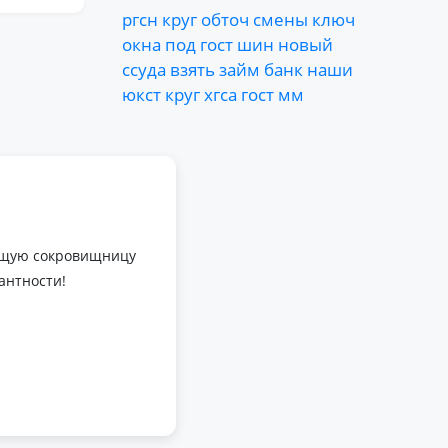
ргсн
круг
обточ
смены
ключ
окна
под
гост
шин
новый
ссуда
взять
займ
банк
наши
юкст
круг
хгса
гост
мм
оящую сокровищницу
антности!