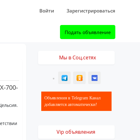
Войти
Зарегистрироваться
Подать объявление
Мы в Соц.сетях
T
ОК
ВК
Х-700-
Объявления в Telegram Канал
Цельсия.
добавляется автоматически!
ветствии
Vip объявления