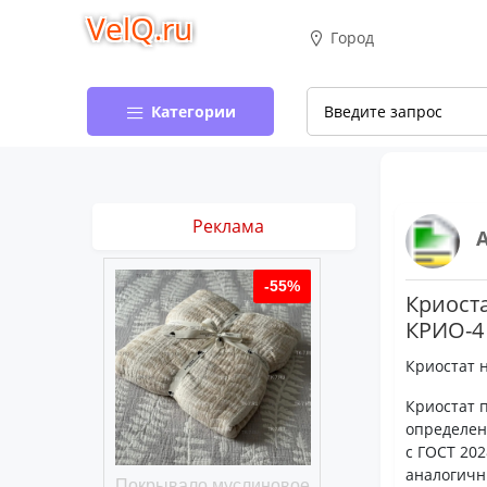
VelQ.ru
Город
Категории
Реклама
-50%
-55%
Криост
КРИО-4
Криостат н
Криостат 
определен
с ГОСТ 20
аналогичн
хлопковое
Покрывало муслиновое