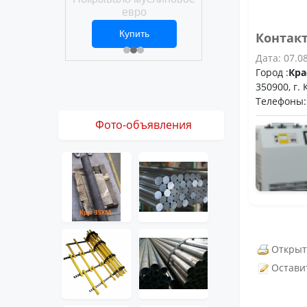
Покрывало вафел
ро
евро
ить
Купить
Купить
Контак
1 ₽
2 469 ₽
3 061 ₽
Дата: 07.0
Город :
Кра
350900, г.
Телефоны: 
Фото-объявления
Открыт
Остави