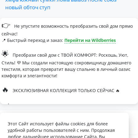
новый
обточ
ступ
👉
Не упустите возможность преобразить свой дом прямо
сейчас!
📍 Быстрый переход и заказ:
Перейти на Wildberries
🌟
Преобрази свой дом с ТВОЙ КОМФОРТ: Роскошь, Уют,
Стиль! 💜 Мы создали настоящую сокровищницу домашнего
текстиля, которая превратит вашу спальню в личный оазис
комфорта и элегантности!
🔥
ЭКСКЛЮЗИВНАЯ КОЛЛЕКЦИЯ ТОЛЬКО СЕЙЧАС 🔥
🛏
Современные дизайны, которые влюбляют с первого
взгляда
Палитра изысканных оттенков:
Этот Сайт использует файлы cookies для более
удобной работы пользователей с ним. Продолжая
- Темно-серый для минималистичных интерьеров
любое дальнейшее использование Сайта, Вы