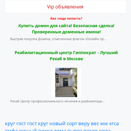
Vip объявления
Как сюда попасть?
Купить домен для сайта! Безопасная сделка!
Проверенные доменные имена!
Быстрая покупка Домена, отмеченные флагом «Онлайн пр...
Реабилитационный центр Гиппократ - Лучший
Рехаб в Москве
Рехаб Центр профессионального лечения и реабилитаци...
круг
гост
гост
круг
новый
сорт
веру
вес
мм
хгса
хмфа
южный
сумки
лома
вывоз
после
союз