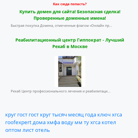
Как сюда попасть?
Купить домен для сайта! Безопасная сделка!
Проверенные доменные имена!
Быстрая покупка Домена, отмеченные флагом «Онлайн пр...
Реабилитационный центр Гиппократ - Лучший
Рехаб в Москве
Рехаб Центр профессионального лечения и реабилитаци...
круг
гост
гост
круг
тысяч
месяц
года
ключ
хгса
roofexpert
дома
хмфа
воду
мм
ту
хгса
котел
оптом
лист
отель