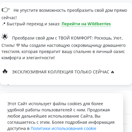
👉
Не упустите возможность преобразить свой дом прямо
сейчас!
📍 Быстрый переход и заказ:
Перейти на Wildberries
🌟
Преобрази свой дом с ТВОЙ КОМФОРТ: Роскошь, Уют,
Стиль! 💜 Мы создали настоящую сокровищницу домашнего
текстиля, которая превратит вашу спальню в личный оазис
комфорта и элегантности!
🔥
ЭКСКЛЮЗИВНАЯ КОЛЛЕКЦИЯ ТОЛЬКО СЕЙЧАС 🔥
🛏
Современные дизайны, которые влюбляют с первого
взгляда
Палитра изысканных оттенков:
Этот Сайт использует файлы cookies для более
удобной работы пользователей с ним. Продолжая
- Темно-серый для минималистичных интерьеров
любое дальнейшее использование Сайта, Вы
- Сиреневый для романтичных натур
соглашаетесь с этим. Более подробная информация
доступна в
Политики использования cookie
- Персиковый мусс для теплой атмосферы