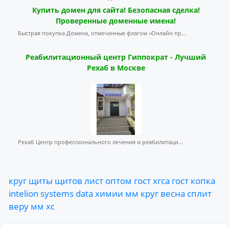
Купить домен для сайта! Безопасная сделка!
Проверенные доменные имена!
Быстрая покупка Домена, отмеченные флагом «Онлайн пр...
Реабилитационный центр Гиппократ - Лучший
Рехаб в Москве
Рехаб Центр профессионального лечения и реабилитаци...
круг
щиты
щитов
лист
оптом
гост
хгса
гост
копка
intelion
systems
data
химии
мм
круг
весна
сплит
веру
мм
хс