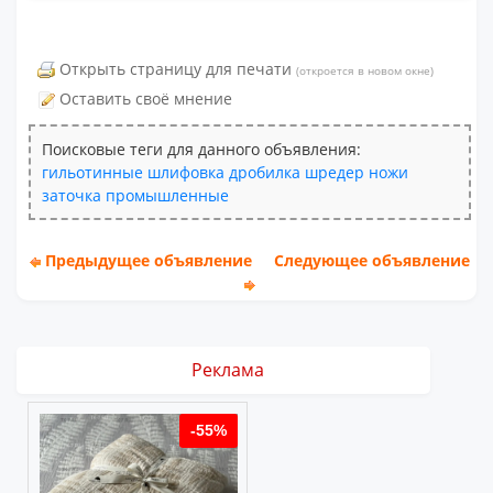
Открыть страницу для печати
(откроется в новом окне)
Оставить своё мнение
Поисковые теги для данного объявления:
гильотинные
шлифовка
дробилка
шредер
ножи
заточка
промышленные
Предыдущее объявление
Следующее объявление
Реклама
%
-55%
-55%