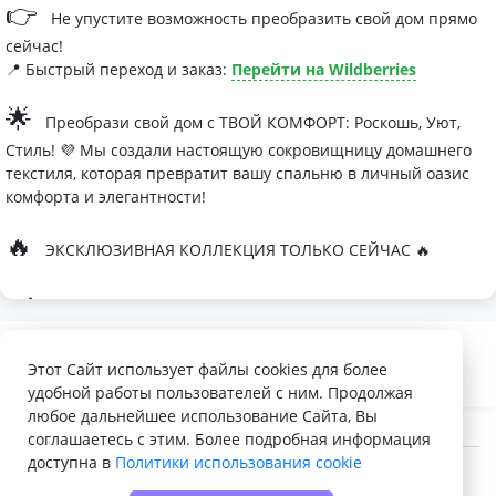
👉
Не упустите возможность преобразить свой дом прямо
сейчас!
📍 Быстрый переход и заказ:
Перейти на Wildberries
🌟
Преобрази свой дом с ТВОЙ КОМФОРТ: Роскошь, Уют,
Стиль! 💜 Мы создали настоящую сокровищницу домашнего
текстиля, которая превратит вашу спальню в личный оазис
комфорта и элегантности!
🔥
ЭКСКЛЮЗИВНАЯ КОЛЛЕКЦИЯ ТОЛЬКО СЕЙЧАС 🔥
🛏
Современные дизайны, которые влюбляют с первого
взгляда
Палитра изысканных оттенков:
Этот Сайт использует файлы cookies для более
удобной работы пользователей с ним. Продолжая
- Темно-серый для минималистичных интерьеров
любое дальнейшее использование Сайта, Вы
- Сиреневый для романтичных натур
соглашаетесь с этим. Более подробная информация
доступна в
Политики использования cookie
- Персиковый мусс для теплой атмосферы