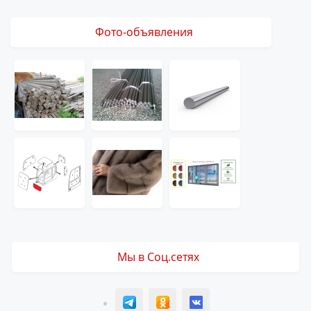
Фото-объявления
Мы в Соц.сетях
T
ОК
ВК