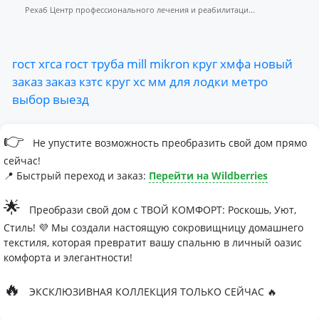
Рехаб Центр профессионального лечения и реабилитаци...
гост
хгса
гост
труба
mill
mikron
круг
хмфа
новый
заказ
заказ
кзтс
круг
хс
мм
для
лодки
метро
выбор
выезд
👉
Не упустите возможность преобразить свой дом прямо
сейчас!
📍 Быстрый переход и заказ:
Перейти на Wildberries
🌟
Преобрази свой дом с ТВОЙ КОМФОРТ: Роскошь, Уют,
Стиль! 💜 Мы создали настоящую сокровищницу домашнего
текстиля, которая превратит вашу спальню в личный оазис
комфорта и элегантности!
🔥
ЭКСКЛЮЗИВНАЯ КОЛЛЕКЦИЯ ТОЛЬКО СЕЙЧАС 🔥